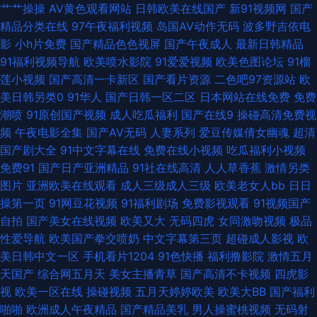
艹艹操操
AV黄色观看网站
日韩欧美在线国产
新91视频网
国产
91偷拍视频网站 午夜小视频男人天堂 久草福利视频观看 91新人宝儿视频 无
精品分类在线
97午夜福利视频
岛国AV动作无码
波多野吉依电
影
小h片免费
国产精品色色视屏
国产午夜成人
最新日韩精品
码一区二区精品 国产在线二区 91嫩草久久天美传媒 色久悠悠成人图区 狠狠
91福利视频导航
欧美喷水影院
91爱爱视频
欧美色图论坛
91榴
莲小视频
国产高清一卡新区
国产看片资源
二色吧97资源站
欧
干日 91探花精品偷拍 婷婷东京热亚洲 黑丝性爱欧美 91少妇热舞被操 日韩有
美日韩另类0
91华人
国产日韩一区二区
日本网站在线免费
免费
潮喷
91原创国产视频
成人吃瓜福利
国产在线9
操碰高清免费视
码在线播放 福利社区免费啊啊视频 91后入极品JK衣空 婷婷色麻豆 激情肏屄
频
午夜电影全集
国产AV无码
人妻系列
爱豆传媒倩女幽魂
超清
国产剧大全
91中文字幕在线
免费在线小视频
吃瓜福利小视频
网 91网址视频 亚洲成人黄色网址 久久一区二区精品福利 97视频在线看看 亚
免费91
国产日产亚洲精品
91社在线高清
人人草香蕉
激情另类
图片
亚洲欧美在线观看
成人三级成人三级
欧美老女人bb
日日
洲第一9福利社区 婷婷四色 91免费WWW 91福利姬在线观看 亚洲成人日韩在
操第一页
91网豆花视频
91福利剧场
免费影视观看
91视频国产
自拍
国产美女在线视频
欧美又大
无码四虎
女同激吻视频
极品
线 日韩黄欧美 人人摸人人干人人 三级黄在线 欧美成人在线TV性爱 九一色人
性爱导航
欧美国产拳交喷奶
中文字幕第三页
超碰成人影视
欧
美日韩中文一区
手机看片1204
91色快播
福利撸影院
激情五月
豆花祝频 阿片视频在线 91色蝌蚪导航 91国产在线观 1024国产精品 五月花
天国产
综合网五月天
美女主播青草
国产高清不卡视频
四虎影
视
欧美一区在线
操碰视频
五月天婷婷欧美
欧美大BB
国产福利
天堂 色色伦图 福利第一视频 91在线观看视频 91视频在线网址 91九色蝌蚪熟
啪啪
欧洲成人午夜精品
国产精品美乳
男人操蜜桃视频
无码射