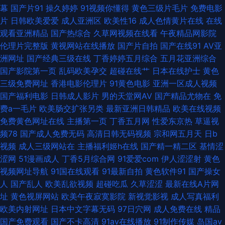
幕
国产片91
操久婷婷
91视频你懂得
黄色三级片毛片
免费电影
三影院 国产在线ts 九九精在线 国产欧美精品网 国产做受高潮久久 国产偷情
片
日韩欧美爱爱
成人亚洲区
欧美性16
成人色情黄片在线
在线
观看亚洲精品
国产热综合
久草网视频在线看
午夜精品网影院
自拍蝌蚪九色 欧美精品久久一二 亚洲第一夜 亚洲永久精品国产 91原创小姨
伦理片完整版
黄视网站在线播放
国产片自拍
国产在线91
AV亚
洲网址
国产经典三级在线
丁香婷婷五月综合
五月花亚洲综合
子 www免费成人网站 大香蕉伊人99 福利社女上位 国产久久一区 狠狠操的
国产影院第一页
乱码欧美孕交
超碰在线艹
日本在线护士
黄色
三级免费网址
香港电影伦理片
91黄色电影
亚洲一区成人视频
狠狠撸 欧美亚色色片 亚洲淫网 91pron免费 91久久蝌蚪视频 91资源总站 东
国产福利电影
日韩成人影片
男的天堂网AV
国产精品尤物在
免
费a一毛片
欧美肠交扩张另类
最新亚洲日韩精品
欧美在线视频
方在线日韩AV 国外91视频在线观看 欧美成人久久之 日本不卡久久精品 四虎
免费黄色网址在线
主播第一页
丁香五月网
性爱东京热
草逼视
频78
国产成人免费无码
高清日韩无码视频
宗和网五月天
日b
AV影库 91九色国产 91少妇喷水视频 91九色蝌蚪蜜桃人妻 91伊人 大香蕉精
视频
成人三级网站在
主播福利姬h在线
国产精一精二区
基情涩
涩网
51漫画成人
丁香5月综合网
91爱爱com
伊人涩涩射
黄色
品网址 久艹综合精品 蜜桃成人综合网 色久悠悠亚洲伊人网 91福利社迅雷 91
视频网址导航
91国在线观看
91最新自拍
黄色软件91
国产操女
人
国产乱人
欧美乱欲视频
超碰吃瓜
久草涩涩
最新在线A片网
视频第十页 韩国avwuma 国产草草草久久www 久草在线久草在线 婷婷五月
址
黄色视屏网站
欧美午夜寂寞影院
新视觉影视
成人写真福利
欧美内射网址
日本中文字幕无码
97日穴网
成人免费在线
精品
深深爱 91大神精品视频影院 www国产视频 欧美日韩国产在线 午夜成人手机
国产免费观看
国产不卡高清
91av在线播放
91制作传媒
岛国av