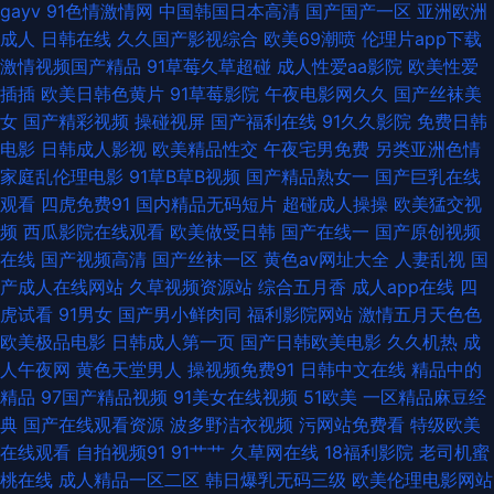
gayv
91色情激情网
中国韩国日本高清
国产国产一区
亚洲欧洲
费视频 手机福利AV 国产福利第一页 91免费在线免费观看视频 五月天婷婷综
成人
日韩在线
久久国产影视综合
欧美69潮喷
伦理片app下载
激情视频国产精品
91草莓久草超碰
成人性爱aa影院
欧美性爱
合社区网 国产精品久久66 91免费在线观看网页 日韩一二三五区 超碰91日韩
插插
欧美日韩色黄片
91草莓影院
午夜电影网久久
国产丝袜美
女
国产精彩视频
操碰视屏
国产福利在线
91久久影院
免费日韩
激情 有码导航 色在线亚洲天堂 黑丝福利影院 91蝌蚪网站 日韩爱爱二区 成人
电影
日韩成人影视
欧美精品性交
午夜宅男免费
另类亚洲色情
家庭乱伦理电影
91草B草B视频
国产精品熟女一
国产巨乳在线
熟妇人妻一区二区 91传媒网页 免费AV福利 97超碰人人撸 婷婷五月影院 黑
观看
四虎免费91
国内精品无码短片
超碰成人操操
欧美猛交视
频
西瓜影院在线观看
欧美做受日韩
国产在线一
国产原创视频
丝av导航 91九色熟女 欧美永久免费aⅴ 草黑丝大香蕉 影音先锋女人aV鲁色
在线
国产视频高清
国产丝袜一区
黄色av网址大全
人妻乱视
国
产成人在线网站
久草视频资源站
综合五月香
成人app在线
四
欧美浮力第六页 豆花社区导航 91抖淫 欧美乱大交做爰性AV 肏屄国产视频肏
虎试看
91男女
国产男小鲜肉同
福利影院网站
激情五月天色色
欧美极品电影
日韩成人第一页
国产日韩欧美电影
久久机热
成
屄 69福利社不卡 麻豆操逼视频 91小视频大全在线观看 亚州精品国产精品 老
人午夜网
黄色天堂男人
操视频免费91
日韩中文在线
精品中的
精品
97国产精品视频
91美女在线视频
51欧美
一区精品麻豆经
湿机福利社区 91网红免费站 五月亭在线 韩日十三区 91片色 丝袜avtt东京热
典
国产在线观看资源
波多野洁衣视频
污网站免费看
特级欧美
在线观看
自拍视频91
91艹艹
久草网在线
18福利影院
老司机蜜
国产黄a三级大片 91社区在线播放 婷婷五月天激情文学 国产午夜福利网址
桃在线
成人精品一区二区
韩日爆乳无码三级
欧美伦理电影网站