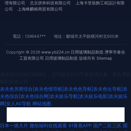
理有限公司
北京拼奔科技有限公司
上海卡登裝飾工程設計有限
公司
上海峰麟榕商貿有限公司
電話：1396447**
地址：鄒城市太平鎮橫河村北500米
Copyright © 2026
www.yb224.cn
日用玻璃制品制造
濟寧市春合
工貿有限公司
日用玻璃制品制造
版權所有
Sitemap
感谢您访问我们的网站，您可能还对以下资源感兴趣：黄石赝跋
影院有限公司
农夫色另类综合|农夫色情导航|农夫色色导航|农夫色址导航|农
夫色综合|农夫色综合网|农夫娱乐导航|农夫娱乐电影|农夫娱乐
网|女人AV导航
网站地图
精品八区 国产一卡二卡免费观 婷婷蜜桃婷婷伊人 国产精品福利探花 手机看
日本一级大片
微拍福利在线观看
91香蕉APP
国产二区三区
国