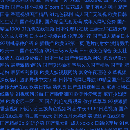
夜做
国产在线小视频
91com
91豆花成人
哪里有A片网址
精产
国品
香蕉视频国产精品
91九色福利
成人国产无线视
欧美日韩
性生活片
国产伦理剧
国产精品无套无码
成年人网站免费
国产
精品1000
91九色在线视频
日本伦理片在线
三级无码在线天堂
久久成人亚洲
日本中文视频在线
伦理剧推荐
国产成人精品日本
97甜桃品种介绍
91插插插
欧美SE第二页
毛片内射女
激情另类
欧美一二
国产色视频
孕妇三级av无码
日韩欧美色综合
美女社
区成人
在线免费看片
日本一级
国产传媒视频网站
免费观看污
网站
最新激情h网站
国产喷浆抽搐
宅男久久国产精品
国产乱肥
老妇
最新福利影院
欧美人妖视频网站
窝窝午夜理论
久草视频
深夜福利
波多野步中文字幕
日韩福利网址导航
91精品国产社区
超碰无码在线
欧美日韩高清免费
国产激情视频三区
宅男福利在
线播放
91视频污导航
国产啪亚洲国
欧美性爱密臀
疯狂少妇喷
潮
欧美肏屄一区二区
国产乱伦免费观看
偷拍草草草
97狠狠插
香蕉视频下载污版
三级黄色视频网址
午夜99
91日逼视频
国产
成在线观看
萌白酱一线天
乱伦五月天婷婷
美腿丝袜在线观看
国产精品3p
91综合碰
国产乱女乱
成人xxxxx
日韩伦理片
91色