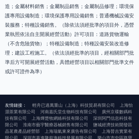
造；金屬材料銷售；金屬制品銷售；金屬制品修理；環境保
護專用設備制造；環境保護專用設備銷售；普通機械設備安
裝服務；特種設備銷售。（除依法須經批準的項目外，憑營
業執照依法自主開展經營活動）許可項目：道路貨物運輸
（不含危險貨物）；特種設備制造；特種設備安裝改造修
理；建設工程施工。（依法須經批準的項目，經相關部門批
準后方可開展經營活動，具體經營項目以相關部門批準文件
或許可證件為準）
友情鏈接：
輕舟已過萬重山（上海）科技貿易有限公司
上海怡
灝茶業有限公司
河南嘉氏堂生物科技有限公司
廣州京碟數碼科
技有限公司
上海燁楚牧網絡科技有限公司
深圳阿門信息科技有
限公司
淮南市藝宇醫療器械銷售有限公司
鹽城經濟技術開發區
晶茗農產品經營部
上海瑞氣東來廣告有限公司
上海晉吉實業有
限公司
深圳市嘉進隆前海科技發展有限公司
樂山市市中區路寶