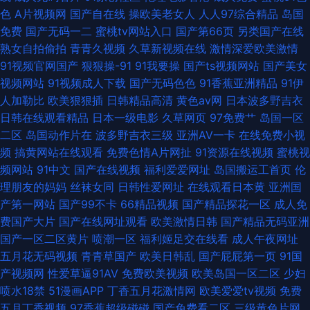
色
A片视频网
国产自在线
操欧美老女人
人人97综合精品
岛国
免费
国产无码一二
蜜桃tv网站入口
国产第66页
另类国产在线
熟女自拍偷拍
青青久视频
久草新视频在线
激情深爱欧美激情
91视频官网国产
狠狠操-91
91我要操
国产ts视频网站
国产美女
视频网站
91视频成人下载
国产无码色色
91香蕉亚洲精品
91伊
人加勒比
欧美狠狠插
日韩精品高清
黄色av网
日本波多野吉衣
日韩在线观看精品
日本一级电影
久草网页
97免费艹
岛国一区
二区
岛国动作片在
波多野吉衣三级
亚洲AV一卡
在线免费小视
频
搞黄网站在线观看
免费色情A片网扯
91资源在线视频
蜜桃视
频网站
91中文
国产在线视频
福利爱爱网址
岛国搬运工首页
伦
理朋友的妈妈
丝袜女同
日韩性爱网址
在线观看日本黄
亚洲国
产第一网站
国产99不卡
66精品视频
国产精品探花一区
成人免
费国产大片
国产在线网址观看
欧美激情日韩
国产精品无码亚洲
国产一区二区黄片
喷潮一区
福利姬足交在线看
成人午夜网址
五月花无码视频
青青草国产
欧美日韩乱
国产屁屁第一页
91国
产视频网
性爱草逼91AV
免费欧美视频
欧美岛国一区二区
少妇
喷水18禁
51漫画APP
丁香五月花激情网
欧美爱爱tv视频
免费
五月丁香视频
97香蕉超级碰碰
国产免费看二区
三级黄色片网