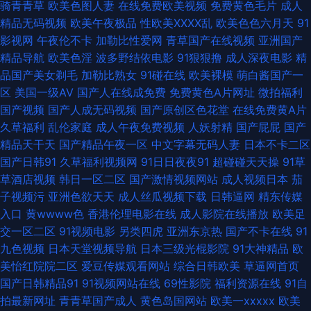
骑青青草
欧美色图人妻
在线免费欧美视频
免费黄色毛片
成人
91九色视频小蝌蚪在线 欧美做爱a 91香蕉tv 色婷婷亚洲精品 超踫成人电影
精品无码视频
欧美午夜极品
性欧美ⅩⅩⅩⅩ乱
欧美色色六月天
91
影视网
午夜伦不卡
加勒比性爱网
青草国产在线视频
亚洲国产
性交美女 91视频在线观看国产 成人性视频 丰满熟妇乱子另类 亚洲天堂免费
精品导航
欧美色淫
波多野结依电影
91狠狠撸
成人深夜电影
精
品国产美女剃毛
加勒比熟女
91碰在线
欧美裸模
萌白酱国产一
AV 九九99九九99九九 国产精品5页 91骚碰在线观看 日韩亚洲页码 熟女少妇
区
美国一级AV
国产人在线成免费
免费黄色A片网址
微拍福利
国产视频
国产人成无码视频
国产原创区色花堂
在线免费黄A片
乱一区二区 精品www www成人19一区 91尤物在线探花 91次元 人妻人人操
久草福利
乱伦家庭
成人午夜免费视频
人妖射精
国产屁屁
国产
精品天干天
国产精品午夜一区
中文字幕无码人妻
日本不卡二区
人妻 阿片视频在线 1024日韩免费看片 久久肏屄视频收看 91美女视频在线观
国产日韩91
久草福利视频网
91日日夜夜91
超碰碰天天操
91草
草酒店视频
韩日一区二区
国产激情视频网站
成人视频日本
茄
看 在线国内精品 91超碰丁香 欧美毛片基地 啊v在线视频 91资源站超碰 五月
子视频污
亚洲色欲天天
成人丝瓜视频下载
日韩逼网
精东传媒
入口
黄wwww色
香港伦理电影在线
成人影院在线播放
欧美足
亭在线 福利导航页AV 一级少女一线天 国产伪娘在线 91CN免费版 久久免费
交一区二区
91视频电影
另类四虎
亚洲东京热
国产不卡在线
91
九色视频
日本天堂视频导航
日本三级光棍影院
91大神精品
欧
毛片 91蜜桃网址 青娱乐青青草日韩 探花色a 青青草男人天堂 国产福利视频
美怡红院院二区
爱豆传媒观看网站
综合日韩欧美
草逼网首页
国产日韩精品91
91视频网站在线
69性影院
福利资源在线
91自
导航 91观看链接 欧美资源网 av无码第一页 91n在线看 狼人操超碰 91网站免
拍最新网址
青青草国产成人
黄色岛国网站
欧美一xxxxx
欧美