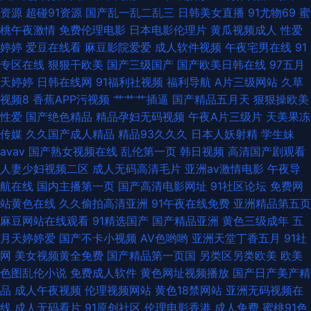
资源
超碰91资源
国产乱一乱二乱三
日韩美女直播
91尤物69
蜜
视频 91网站在线免费下载 wwwcom东方av 韩日亚洲欧美 手机1024黄色视
桃午夜激情
免费伦理电影
日本电影伦理片
黄瓜视频成人
性爱
婷婷
爱豆在线看
麻豆影院爱爱
成人软件视频
午夜宅男在线
91
频 91pot狼友社在线观看 91www视频 97超鹏欧美 青草资源站 97日韩婷婷
专区在线
狠狠干欧美
国产三级国产
国产欧美日韩在线
97五月
天婷婷
日韩在线网
91福利社视频
福利导航
A片三级网站
久草
成人网 九色社区 日朝大片 亚洲熟女乱综合一区二 91网站永久入口 福利在线
视频8
香蕉APP污视频
艹艹艹插逼
国产精品五月天
狠狠操欧美
性爱
国产绝色精品
精品孕妇无码视频
午夜A片三级片
天美果冻
欧美性生活 91被内射 97久久在线 超碰在线91人人 美女理论欧美 日韩精品第
传媒
久久国产成人精品
精品93久久久
日本人妖射精
学生妹
avav
国产熟女视频在线
乱伦第一页
韩日视频
高清国产剧观看
三页 91成人电影在线视频 a片网站ww 国产久久青草 黄色国产专区在线 国产
人妻少妇视频二区
成人无码高清毛片
亚洲av激情电影
午夜导
航在线
国内主播第一页
国产高清电影网址
91社区论坛
免费网
精品成人一 伊人9988 久久嫩草精品视频 黄色片avv 国产精品宾馆精品酒店
站黄色在线
久久偷拍高清亚洲
91午夜在线免费
亚洲精品第五页
麻豆网站在线观看
91精选国产
国产精品亚洲
黄色三级成年
五
www色色天堂 91人妻白丝 91porn地址发布页 视频福利91三级国产 欧美综
月天婷婷爱
国产不卡小视频
AV色哟哟
亚洲天堂丁香五月
91社
网
美女视频黄全免费
国产精品第一页国
另类区另类欧美
欧美
合在线黄 精品久久区 91精品在线观看免费视频
色图乱伦小说
免费成人软件
黄色网址视频播放
国产日产美产精
品
成人午夜视频
伦理视频网站
黄色18禁网站
亚洲无码视频在
线
成人无码看片
91原创社区
伦理电影香港
成人免费
蜜桃91色